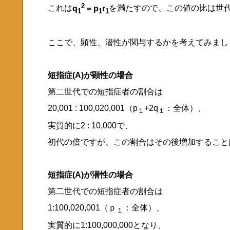
2
これは
q
= p
r
を満たすので、この値の比は世
1
1
1
ここで、顕性、潜性が関与するかを考えてみまし
短指症(A)が顕性の場合
第二世代での短指症者の割合は
20,001 : 100,020,001（p
+2q
：全体）、
１
１
実質的に2 : 10,000で、
初代の倍ですが、この割合はその後増加すること
短指症(A)が潜性の場合
第二世代での短指症者の割合は
1:100,020,001（ｐ
：全体）、
１
実質的に1:100,000,000となり、