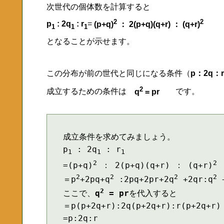
次世代の個体数を計算すると
2
2
p
: 2q
: r
=
(p+q)
： 2(p+q)(q+r) ： (q+r)
1
1
1
となることが示せます。
この分布が前の世代と同じになる条件（
p：2q：r
2
成立するための条件は
q
= pr
です。
成立条件を求めてみましょう。
p
 : 2q
 : r
1
1
1
2
2
=(p+q)
 ： 2(p+q)(q+r) ： (q+r)
2
2
2
2
＝p
+2pq+q
 :2pq+2pr+2q
 +2qr:q
 
2
ここで、
q
 = pr
を代入すると
＝p(p+2q+r):2q(p+2q+r):r(p+2q+r)
=p:2q:r