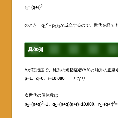
2
r
=
(q+r)
1
2
のとき、
q
= p
r
が成立するので、世代を経て
1
1
1
具体例
Aが短指症で、純系の短指症者(AA)と純系の正常者(a
p=1、q=0、r=10,000
となり
次世代の個体数は
2
2
p
=(p+q)
=1、q
=(p+q)(q+r)=10,000、r
=(q+r)
=
1
1
1