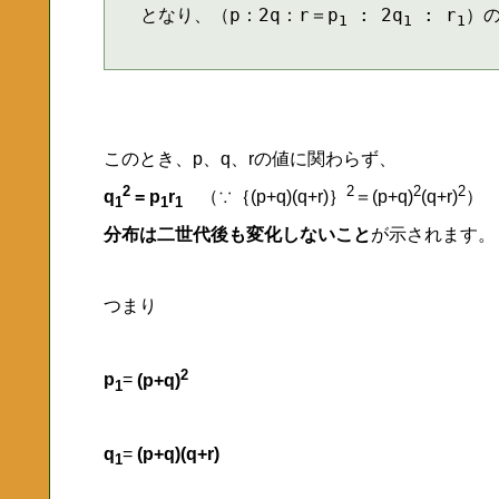
となり、（p：2q：r＝p
 : 2q
 : r
）
1
1
1
このとき、p、q、rの値に関わらず、
2
2
2
2
q
= p
r
（∵｛(p+q)(q+r)｝
＝(p+q)
(q+r)
）
1
1
1
分布は二世代後も変化しないこと
が示されます。
つまり
2
p
=
(p+q)
1
q
=
(p+q)(q+r)
1