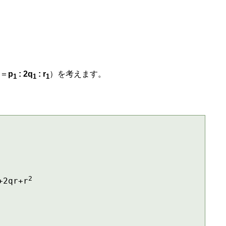
＝
p
: 2q
: r
）を考えます。
1
1
1
2
+2qr+r