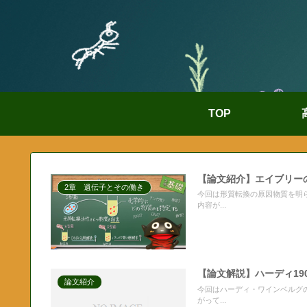
TOP
【論文紹介】エイブリーの
2章 遺伝子とその働き
今回は形質転換の原因物質を明
内容が...
【論文解説】ハーディ19
論文紹介
今回はハーディ・ワインベルグ
がって...