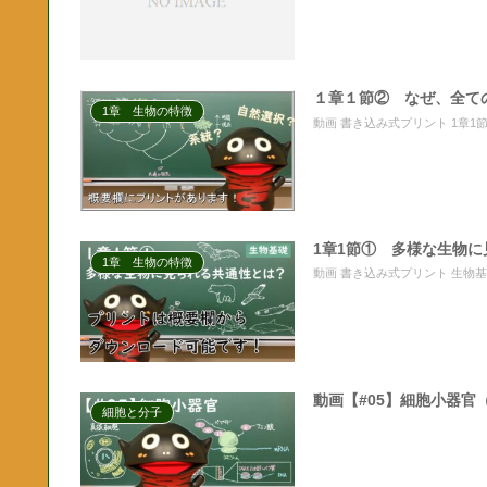
１章１節② なぜ、全て
1章 生物の特徴
動画 書き込み式プリント 1章
1章1節① 多様な生物
1章 生物の特徴
動画 書き込み式プリント 生物基
動画【#05】細胞小器官
細胞と分子