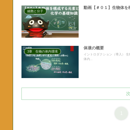
動画【＃０１】生物体を
細胞と分子
体液の概要
3章 生物の体内環境
イントロダクション（導入） 
体内...
1