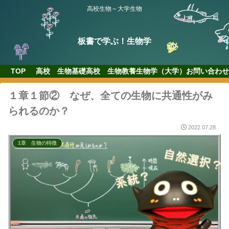
高校生物～大学生物
板書で学ぶ！生物学
TOP
高校 生物基礎
高校 生物
教養生物学（大学）
お問い合わせ
１章１節② なぜ、全ての生物に共通性がみ
られるのか？
2022.07.28
1章 生物の特徴