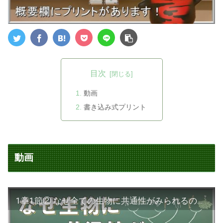
目次
動画
書き込み式プリント
動画
1章1節② なぜ全ての生物に共通性がみられるのか？【生物基礎】