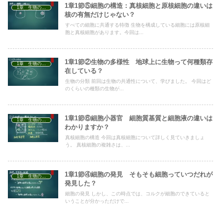
1章1節⑤細胞の構造：真核細胞と原核細胞の違いは
1章 生物の特徴
核の有無だけじゃない？
すべての細胞に共通する特徴 生物を構成している細胞には原核細
胞と真核細胞があります。今回は...
1章1節②生物の多様性 地球上に生物って何種類存
1章 生物の特徴
在している？
生物の分類 前回は生物の共通性について、学びました。 今回はど
のくらいの種類の生物が...
1章1節⑥細胞小器官 細胞質基質と細胞液の違いは
1章 生物の特徴
わかりますか？
真核細胞の構造 今回は真核細胞について詳しく見ていきましょ
う。 真核細胞の複雑さは、...
1章1節④細胞の発見 そもそも細胞っていつだれが
1章 生物の特徴
発見した？
細胞の発見 しかし、この時点では、コルクが細胞のできていると
いうことが分かっただけで...