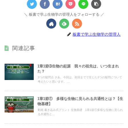
板書で学ぶ生物学の管理人をフォローする
板書で学ぶ生物学の管理人
関連記事
1章1節➂生物の起源 我々の祖先は、いつ生まれ
1章 生物の特徴
た？
3つの疑問点 さあ、今回は、前回までで生じた3つの疑問について
考えたいと思います。 ...
1章1節① 多様な生物に見られる共通性とは？【生
1章 生物の特徴
物基礎】
動画 書き込み式プリント 生物基礎 1章1節①多様な生物に見られ
る共通性と...