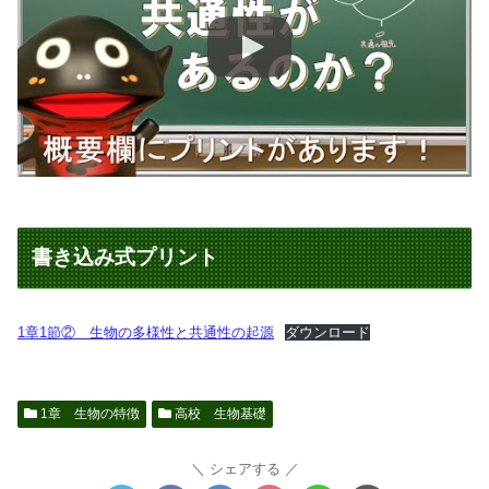
書き込み式プリント
1章1節② 生物の多様性と共通性の起源
ダウンロード
1章 生物の特徴
高校 生物基礎
シェアする