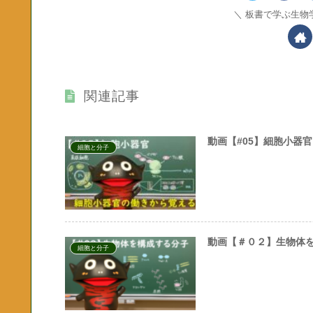
板書で学ぶ生物
関連記事
動画【#05】細胞小器
細胞と分子
動画【＃０２】生物体
細胞と分子