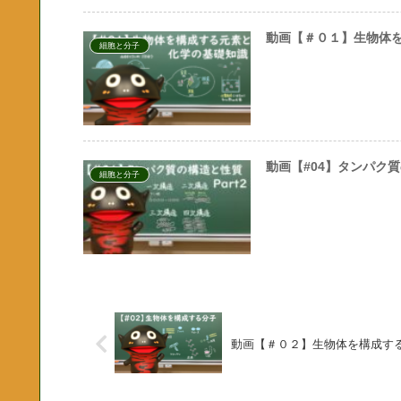
動画【＃０１】生物体
細胞と分子
動画【#04】タンパク質
細胞と分子
動画【＃０２】生物体を構成す