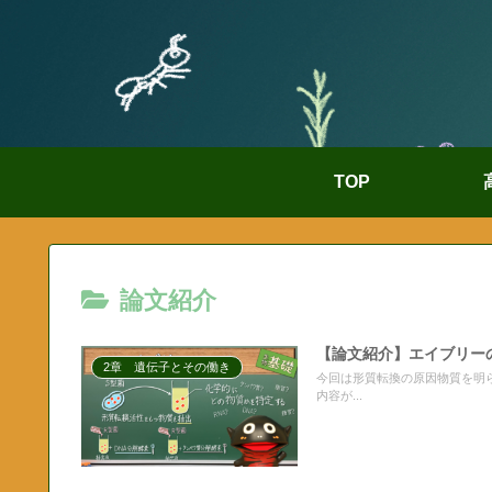
TOP
論文紹介
【論文紹介】エイブリーの
2章 遺伝子とその働き
今回は形質転換の原因物質を明
内容が...