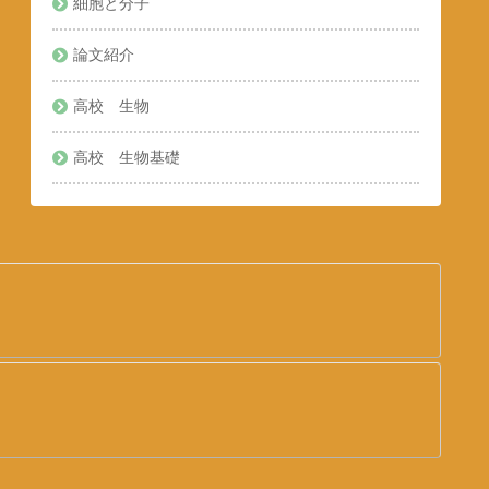
細胞と分子
論文紹介
高校 生物
高校 生物基礎